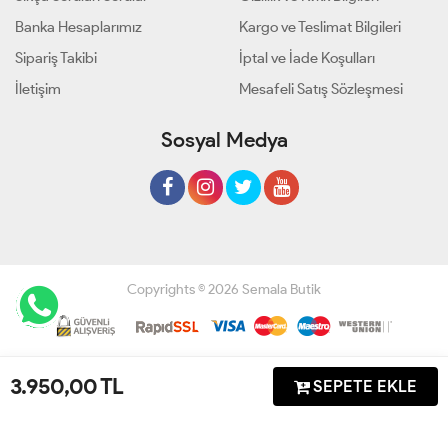
Banka Hesaplarımız
Kargo ve Teslimat Bilgileri
Sipariş Takibi
İptal ve İade Koşulları
İletişim
Mesafeli Satış Sözleşmesi
Sosyal Medya
Copyrights © 2026 Semala Butik
Geliştir - powered by innovation
3.950,00
TL
SEPETE EKLE
Anasayfa
Üye Girişi
Sepetim
Sipariş Takibi
İletişim