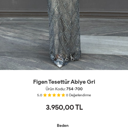
Figen Tesettür Abiye Gri
Ürün Kodu:
754-700
5.0
0
Değerlendirme
3.950,00
TL
Beden