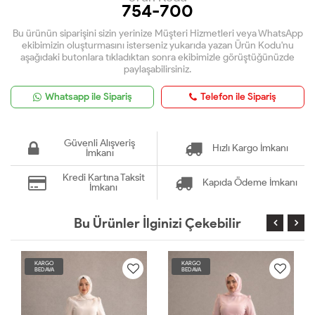
754-700
Bu ürünün siparişini sizin yerinize Müşteri Hizmetleri veya WhatsApp
ekibimizin oluşturmasını isterseniz yukarıda yazan Ürün Kodu'nu
aşağıdaki butonlara tıkladıktan sonra ekibimizle görüştüğünüzde
paylaşabilirsiniz.
Whatsapp ile Sipariş
Telefon ile Sipariş
Güvenli Alışveriş
Hızlı Kargo İmkanı
İmkanı
Kredi Kartına Taksit
Kapıda Ödeme İmkanı
İmkanı
Bu Ürünler İlginizi Çekebilir
KARGO
KARGO
BEDAVA
BEDAVA