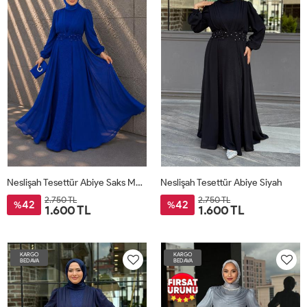
Neslişah Tesettür Abiye Saks Mavisi
Neslişah Tesettür Abiye Siyah
2.750 TL
2.750 TL
42
42
%
%
1.600 TL
1.600 TL
KARGO
KARGO
BEDAVA
BEDAVA