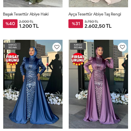
Başak Tesettür Abiye Haki
Ayça Tesettür Abiye Taş Rengi
2.000 TL
3.750 TL
40
31
%
%
1.200 TL
2.602,50 TL
KARGO
KARGO
BEDAVA
BEDAVA