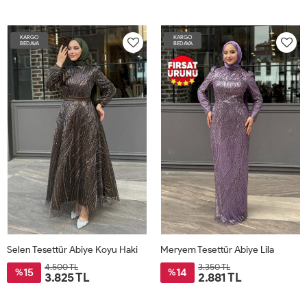
KARGO
KARGO
BEDAVA
BEDAVA
Selen Tesettür Abiye Koyu Haki
Meryem Tesettür Abiye Lila
4.500 TL
3.350 TL
15
14
%
%
3.825 TL
2.881 TL