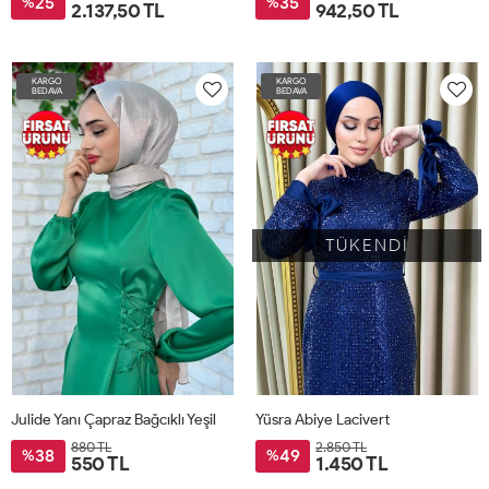
25
35
%
%
2.137,50 TL
942,50 TL
KARGO
KARGO
BEDAVA
BEDAVA
TÜKENDİ
Julide Yanı Çapraz Bağcıklı Yeşil
Yüsra Abiye Lacivert
880 TL
2.850 TL
38
49
%
%
550 TL
1.450 TL