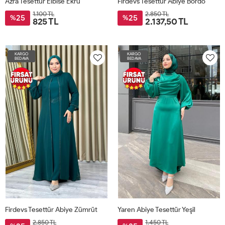
Azra Tesettür Elbise Ekru
Firdevs Tesettür Abiye Bordo
1.100 TL
2.850 TL
25
25
%
%
825 TL
2.137,50 TL
KARGO
KARGO
BEDAVA
BEDAVA
Firdevs Tesettür Abiye Zümrüt
Yaren Abiye Tesettür Yeşil
2.850 TL
1.450 TL