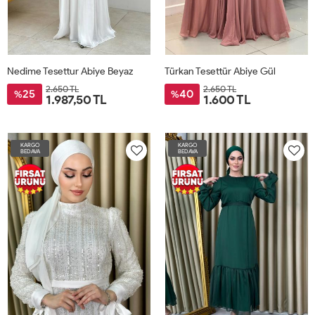
Nedime Tesettur Abiye Beyaz
Türkan Tesettür Abiye Gül
2.650 TL
2.650 TL
25
40
%
%
1.987,50 TL
1.600 TL
KARGO
KARGO
BEDAVA
BEDAVA