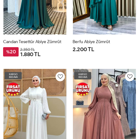
Candan Tesettür Abiye Zümrüt
Berfu Abiye Zümrüt
2.200 TL
2.350 TL
20
%
1.880 TL
KARGO
KARGO
BEDAVA
BEDAVA