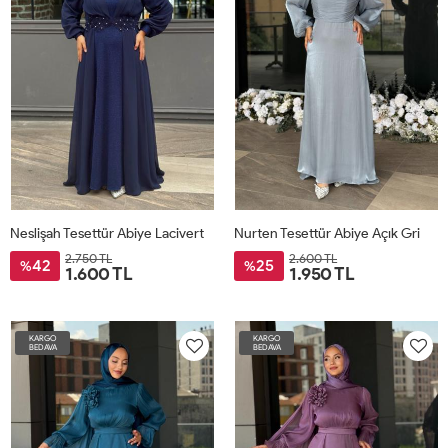
Neslişah Tesettür Abiye Lacivert
Nurten Tesettür Abiye Açık Gri
2.750 TL
2.600 TL
42
25
%
%
1.600 TL
1.950 TL
KARGO
KARGO
BEDAVA
BEDAVA