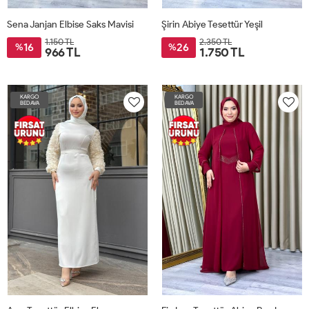
Sena Janjan Elbise Saks Mavisi
Şirin Abiye Tesettür Yeşil
1.150 TL
2.350 TL
16
26
%
%
966 TL
1.750 TL
KARGO
KARGO
BEDAVA
BEDAVA