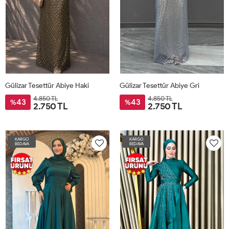
Gülizar Tesettür Abiye Haki
Gülizar Tesettür Abiye Gri
4.850 TL
4.850 TL
43
43
%
%
2.750 TL
2.750 TL
KARGO
KARGO
BEDAVA
BEDAVA