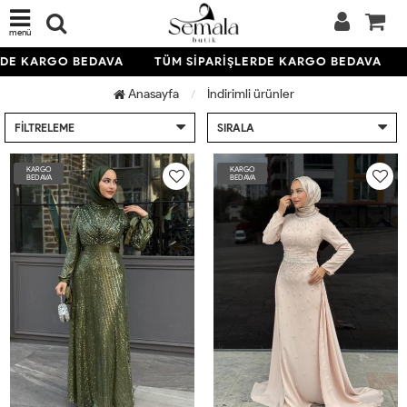
menü
 KARGO BEDAVA
TÜM SİPARİŞLERDE KARGO BEDAVA
TÜ
Anasayfa
İndirimli ürünler
FILTRELEME
SIRALA
KARGO
KARGO
BEDAVA
BEDAVA