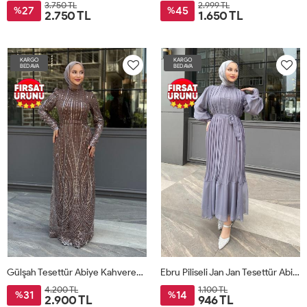
3.750 TL
2.999 TL
27
45
%
%
2.750 TL
1.650 TL
KARGO
KARGO
BEDAVA
BEDAVA
Gülşah Tesettür Abiye Kahverengi
Ebru Piliseli Jan Jan Tesettür Abiye Antrasit
4.200 TL
1.100 TL
31
14
%
%
2.900 TL
946 TL