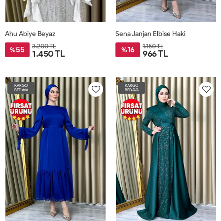
Ahu Abiye Beyaz
Sena Janjan Elbise Haki
3.200 TL
1.150 TL
55
16
%
%
1.450 TL
966 TL
KARGO
KARGO
BEDAVA
BEDAVA