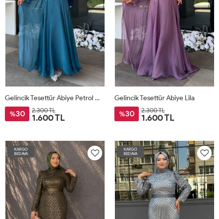
Gelincik Tesettür Abiye Petrol Mavisi
Gelincik Tesettür Abiye Lila
2.300 TL
2.300 TL
30
30
%
%
1.600 TL
1.600 TL
KARGO
KARGO
BEDAVA
BEDAVA