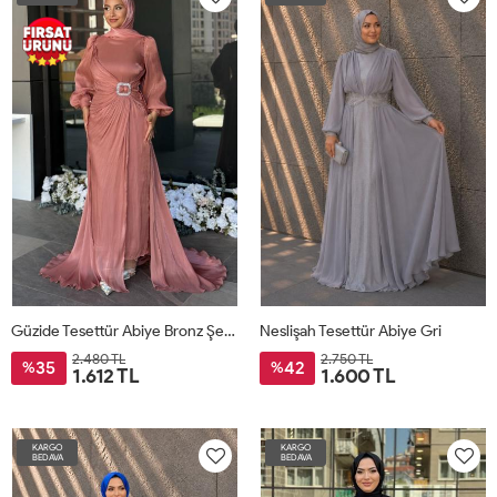
Güzide Tesettür Abiye Bronz Şeftali
Neslişah Tesettür Abiye Gri
2.480 TL
2.750 TL
35
42
%
%
1.612 TL
1.600 TL
KARGO
KARGO
BEDAVA
BEDAVA