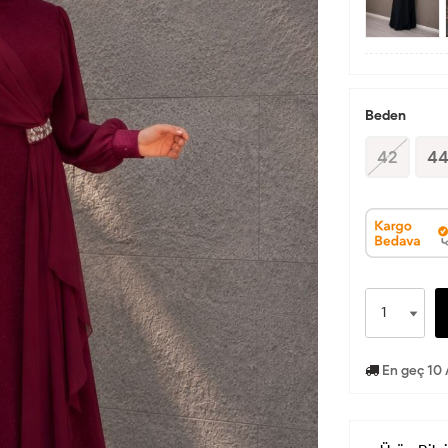
Beden
42
4
En geç 10 