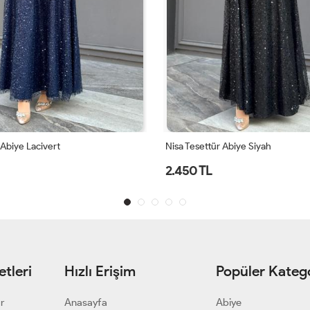
 Abiye Siyah
Melda Abiye Lacivert
2.950 TL
tleri
Hızlı Erişim
Popüler Katego
ar
Anasayfa
Abiye