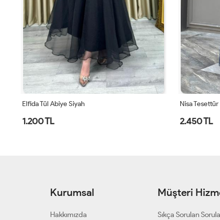
Nisa Tesettür Abiye Lacivert
Nisa Tesettür
2.450 TL
2.450 TL
Kurumsal
Müşteri Hizme
Hakkımızda
Sıkça Sorulan Sorul