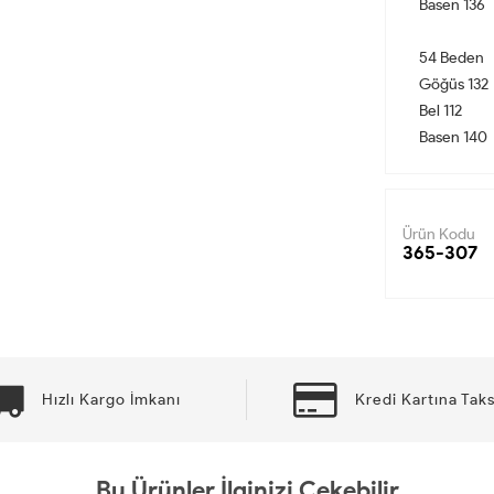
Basen 136
54 Beden
Göğüs 132
Bel 112
Basen 140
Ürün Kodu
365-307
Hızlı Kargo İmkanı
Kredi Kartına Taks
Bu Ürünler İlginizi Çekebilir