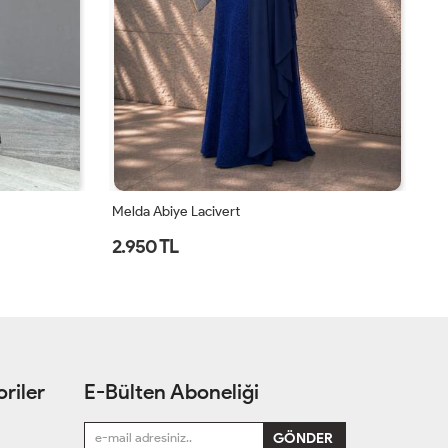
Semanur Tesettür Abiye Haki
As
2.800 TL
2
riler
E-Bülten Aboneliği