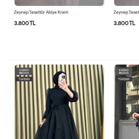
Zeynep Tesettür Abiye Pudra
Zeynep Teset
3.800 TL
3.800 TL
KARGO
KARGO
BEDAVA
BEDAVA
TÜKENDİ
TÜKENDİ