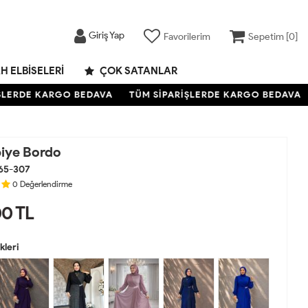
Giriş Yap
Favorilerim
Sepetim [
0
]
H ELBISELERI
ÇOK SATANLAR
RDE KARGO BEDAVA
TÜM SİPARİŞLERDE KARGO BEDAVA
T
iye Bordo
65-307
0
Değerlendirme
00
TL
leri