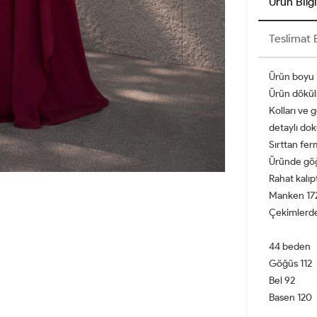
Ürün Bilgi
Teslimat B
Ürün boyu 
Ürün dökül
Kolları ve 
detaylı dok
Sırttan ferm
Üründe göğü
Rahat kalıpt
Manken 172
Çekimlerde 
44 beden
Göğüs 112
Bel 92
Basen 120