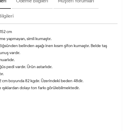
leri
Ödeme Bilgileri
Müşteri Yorumları
ilgileri
152 cm
me yapmayan, simli kumaştır.
göğsünden belinden aşağı inen kısım şifon kumaştır. Belde taş
unuş vardır.
uarlıdır.
s pedi vardır. Ürün astarlıdır.
ır.
 cm boyunda 82 kgdır. Üzerindeki beden 48dir.
ışıklardan dolayı ton farkı görülebilmektedir.