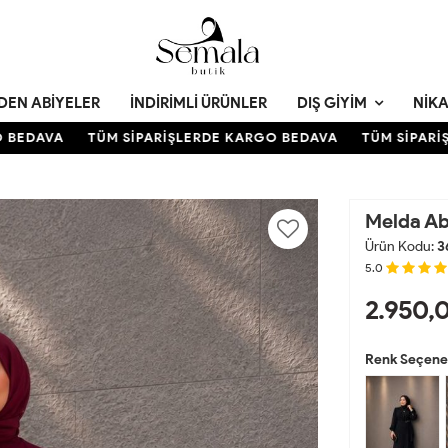
DEN ABIYELER
İNDIRIMLI ÜRÜNLER
DIŞ GIYIM
NIKA
EDAVA
TÜM SİPARİŞLERDE KARGO BEDAVA
TÜM SİPARİŞLE
Melda Ab
Ürün Kodu:
3
5.0
2.950,
Renk Seçenek