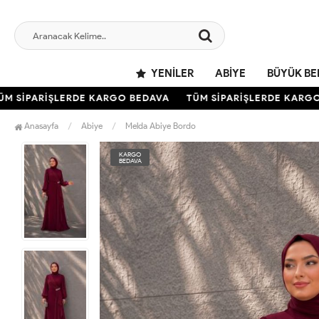
YENILER
ABIYE
BÜYÜK BE
SİPARİŞLERDE KARGO BEDAVA
TÜM SİPARİŞLERDE KARGO B
Anasayfa
Abiye
Melda Abiye Bordo
KARGO
BEDAVA