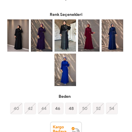
Renk Seçenekleri
Beden
40
42
44
46
48
50
52
54