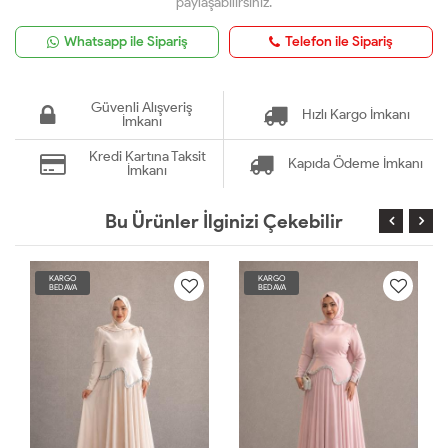
paylaşabilirsiniz.
Whatsapp ile Sipariş
Telefon ile Sipariş
Güvenli Alışveriş
Hızlı Kargo İmkanı
İmkanı
Kredi Kartına Taksit
Kapıda Ödeme İmkanı
İmkanı
Bu Ürünler İlginizi Çekebilir
KARGO
KARGO
BEDAVA
BEDAVA